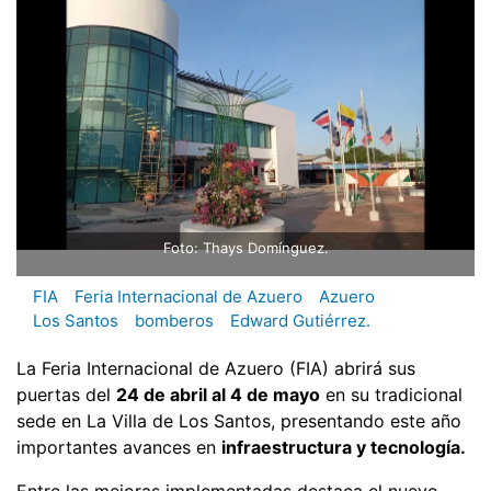
Foto: Thays Domínguez.
FIA
Feria Internacional de Azuero
Azuero
Los Santos
bomberos
Edward Gutiérrez.
La Feria Internacional de Azuero (FIA) abrirá sus
puertas del
24 de abril al 4 de mayo
en su tradicional
sede en La Villa de Los Santos, presentando este año
importantes avances en
infraestructura y tecnología.
Entre las mejoras implementadas destaca el nuevo