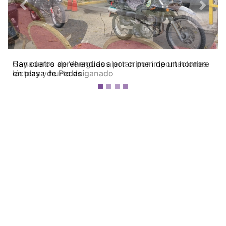
Previous
Next
Ganaderos de Veraguas alertan por importaciones
lácteas y hurto de ganado