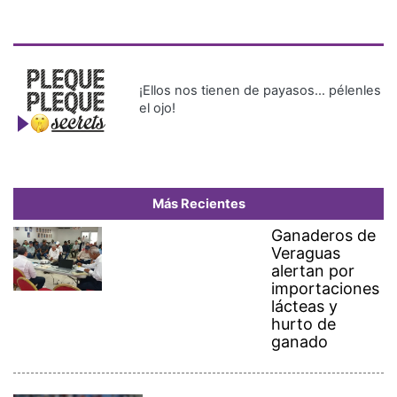
¡Ellos nos tienen de payasos… pélenles
el ojo!
Más Recientes
Ganaderos de
Veraguas
alertan por
importaciones
lácteas y
hurto de
ganado