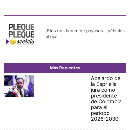
¡Ellos nos tienen de payasos… pélenles
el ojo!
Más Recientes
Abelardo de
la Espriella
jura como
presidente
de Colombia
para el
periodo
2026-2030