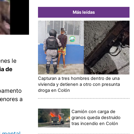
Más leídas
nes le
ia de
Capturan a tres hombres dentro de una
vivienda y detienen a otro con presunta
pamento
droga en Colón
enores a
Camión con carga de
granos queda destruido
tras incendio en Colón
d mental