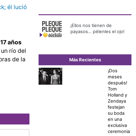
; él lució
¡Ellos nos tienen de
payasos… pélenles el ojo!
 17 años
un río del
oras de la
Más Recientes
¡Dos
meses
después!
Tom
Holland y
Zendaya
festejan
su boda
en una
exclusiva
ceremonia