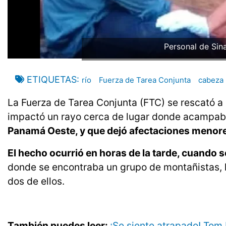
Personal de Sin
ETIQUETAS
río
Fuerza de Tarea Conjunta
cabeza
La Fuerza de Tarea Conjunta (FTC) se rescató a 
impactó un rayo cerca de lugar donde acampaba
Panamá Oeste, y que dejó afectaciones menores
El hecho ocurrió en horas de la tarde, cuando 
donde se encontraba un grupo de montañistas, 
dos de ellos.
También puedes leer:
¡Se siente atrapado! Tom 