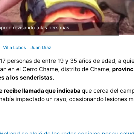
aproc revisando a las personas.
Villa Lobos
Juan Díaz
17 personas de entre 19 y 35 años de edad, a quie
n en el Cerro Chame, distrito de Chame,
provinc
 a los senderistas.
se recibe llamada que indicaba
que cerca del cam
había impactado un rayo, ocasionando lesiones m
Holland se alejó de las redes sociales por su salu