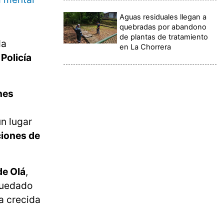
Aguas residuales llegan a
quebradas por abandono
de plantas de tratamiento
da
en La Chorrera
 Policía
nes
un lugar
ciones de
de Olá
,
 quedado
la crecida