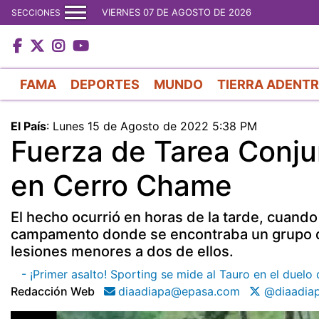
VIERNES 07 DE AGOSTO DE 2026
SECCIONES
FAMA
DEPORTES
MUNDO
TIERRA ADENT
El País
:
Lunes 15 de Agosto de 2022 5:38 PM
Fuerza de Tarea Conju
en Cerro Chame
El hecho ocurrió en horas de la tarde, cuando
campamento donde se encontraba un grupo d
lesiones menores a dos de ellos.
- ¡Primer asalto! Sporting se mide al Tauro en el duelo
Redacción Web
diaadiapa@epasa.com
@diaadia