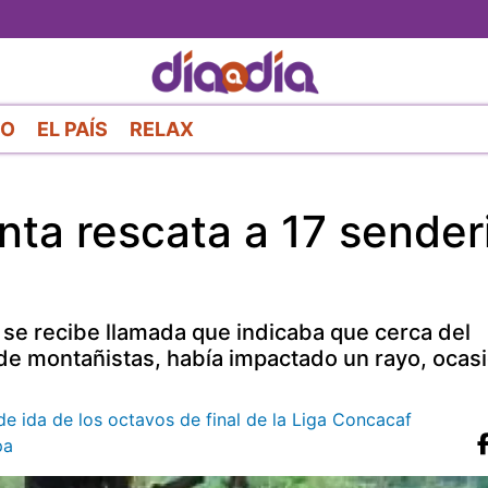
Pasar
al
contenido
principal
RO
EL PAÍS
RELAX
nta rescata a 17 sender
 se recibe llamada que indicaba que cerca del
e montañistas, había impactado un rayo, ocas
 de ida de los octavos de final de la Liga Concacaf
pa