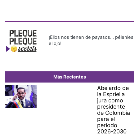
¡Ellos nos tienen de payasos… pélenles
el ojo!
Más Recientes
Abelardo de
la Espriella
jura como
presidente
de Colombia
para el
periodo
2026-2030