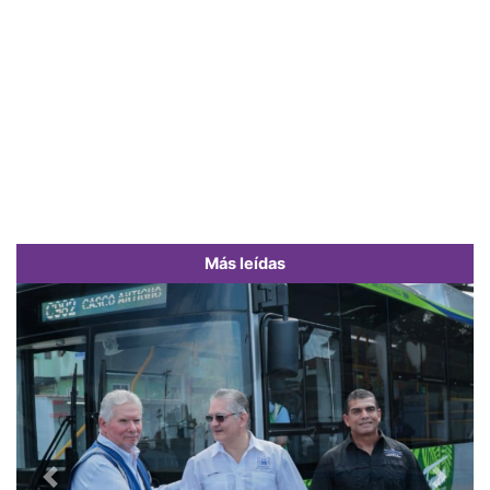
Más leídas
Previous
Next