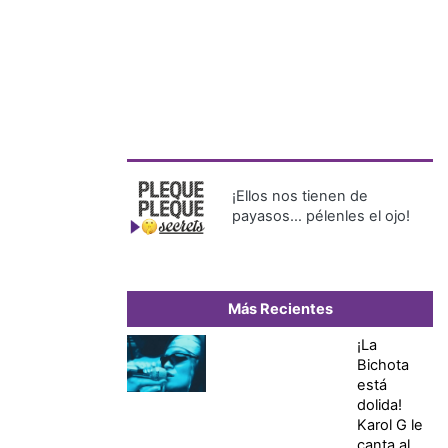
¡Ellos nos tienen de
payasos… pélenles el ojo!
Más Recientes
¡La
Bichota
está
dolida!
Karol G le
canta al