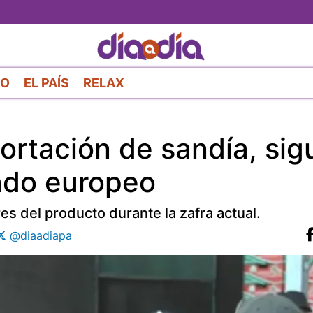
Pasar
al
contenido
principal
RO
EL PAÍS
RELAX
ortación de sandía, si
ado europeo
s del producto durante la zafra actual.
@diaadiapa