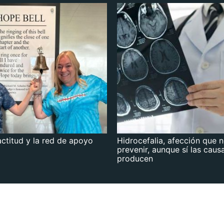
actitud y la red de apoyo
Hidrocefalia, afección que 
prevenir, aunque sí las caus
producen