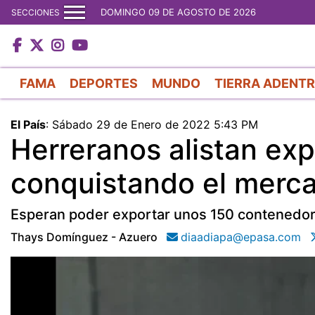
DOMINGO 09 DE AGOSTO DE 2026
SECCIONES
FAMA
DEPORTES
MUNDO
TIERRA ADENT
El País
:
Sábado 29 de Enero de 2022 5:43 PM
Herreranos alistan exp
conquistando el merc
Esperan poder exportar unos 150 contenedore
Thays Domínguez - Azuero
diaadiapa@epasa.com