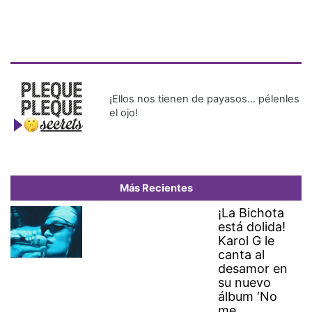
¡Ellos nos tienen de payasos… pélenles
el ojo!
Más Recientes
¡La Bichota
está dolida!
Karol G le
canta al
desamor en
su nuevo
álbum ‘No
me