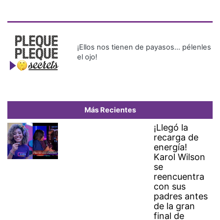
¡Ellos nos tienen de payasos… pélenles
el ojo!
Más Recientes
¡Llegó la
recarga de
energía!
Karol Wilson
se
reencuentra
con sus
padres antes
de la gran
final de
Operación
Triunfo USA