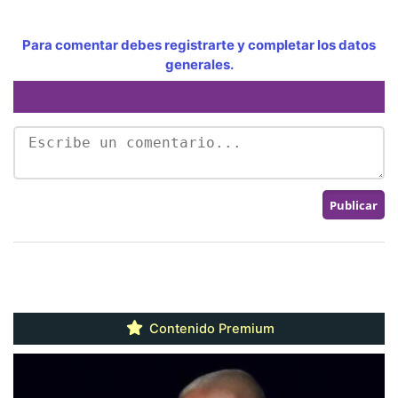
Para comentar debes registrarte y completar los datos
generales.
Contenido Premium