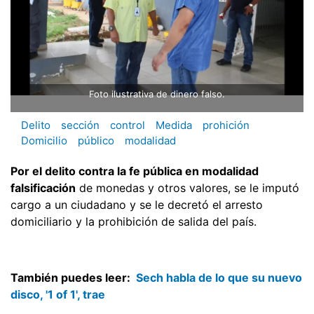
Foto ilustrativa de dinero falso.
Delito
sección
control
Medida
prohición
Domicilio
público
modalidad
Por el delito contra la fe pública en modalidad
falsificación
de monedas y otros valores, se le imputó
cargo a un ciudadano y se le decretó el arresto
domiciliario y la prohibición de salida del país.
También puedes leer:
Sech habla de lo que su nuevo
disco, '1 of 1', trae