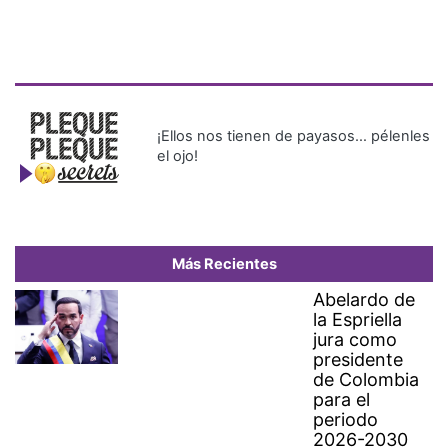
¡Ellos nos tienen de payasos… pélenles
el ojo!
Más Recientes
Abelardo de
la Espriella
jura como
presidente
de Colombia
para el
periodo
2026-2030