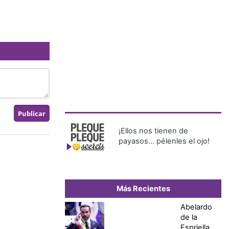
¡Ellos nos tienen de
payasos… pélenles el ojo!
Más Recientes
Abelardo
de la
Espriella