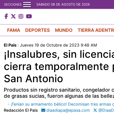
SABADO 08 DE AGOSTO DE 2026
SECCIONES
FAMA
DEPORTES
MUNDO
TIERRA ADENT
El País
:
Jueves 19 de Octubre de 2023 9:48 AM
¡Insalubres, sin licenc
cierra temporalmente 
San Antonio
Productos sin registro sanitario, congelado
de grasas sucias, fueron algunas de las bell
- ¡Tenían su armamento bélico! Decomisan tres armas 
Redacción El País
diaadiapa@epasa.com
@DiaaD