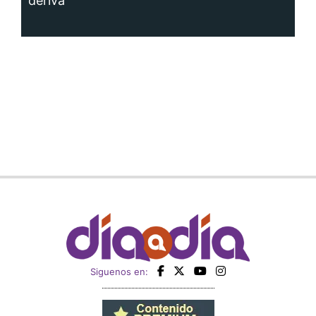
deriva
Siguenos en: