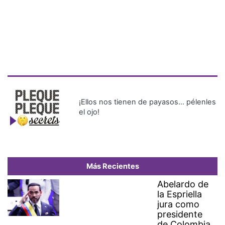
¡Ellos nos tienen de payasos… pélenles
el ojo!
Más Recientes
Abelardo de
la Espriella
jura como
presidente
de Colombia