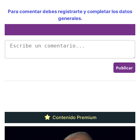
Para comentar debes registrarte y completar los datos
generales.
Contenido Premium