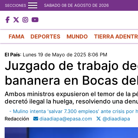
SABADO 08 DE AGOSTO DE 2026
SECCIONES
FAMA
DEPORTES
MUNDO
TIERRA ADENT
El País
:
Lunes 19 de Mayo de 2025 8:06 PM
Juzgado de trabajo dec
bananera en Bocas del
Ambos ministros expusieron el temor de la pé
decretó ilegal la huelga, resolviendo una den
- Mulino intenta 'salvar 7.300 empleos' ante crisis por
Redacción
diaadiapa@epasa.com
@diaadiapa