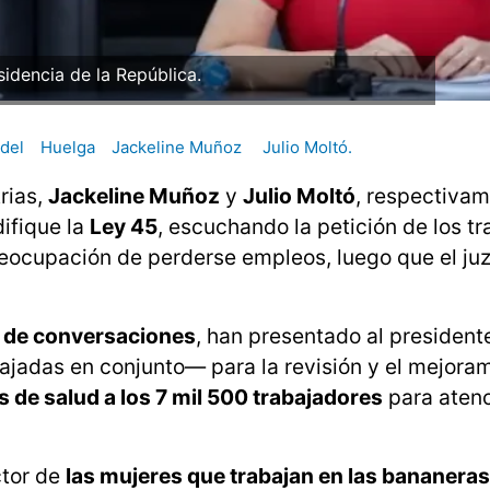
sidencia de la República.
adel
Huelga
Jackeline Muñoz
Julio Moltó.
rias,
Jackeline Muñoz
y
Julio Moltó
, respectivam
ifique la
Ley 45
, escuchando la petición de los t
reocupación de perderse empleos, luego que el ju
s de conversaciones
, han presentado al presiden
ajadas en conjunto— para la revisión y el mejora
 de salud a los 7 mil 500 trabajadores
para aten
ctor de
las mujeres que trabajan en las bananeras