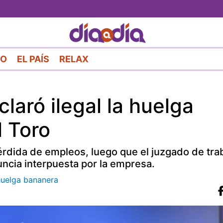
Pasar
al
contenido
principal
RO
EL PAÍS
RELAX
laró ilegal la huelga
 Toro
rdida de empleos, luego que el juzgado de tra
uncia interpuesta por la empresa.
 huelga bananera