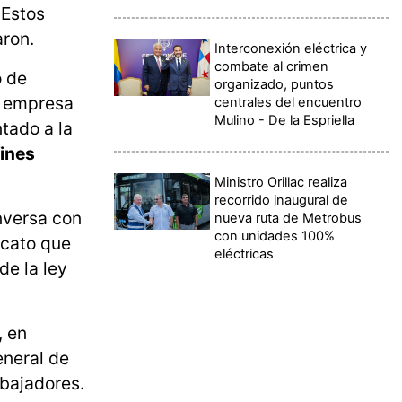
 Estos
aron.
Interconexión eléctrica y
combate al crimen
o de
organizado, puntos
a empresa
centrales del encuentro
Mulino - De la Espriella
tado a la
fines
Ministro Orillac realiza
recorrido inaugural de
onversa con
nueva ruta de Metrobus
con unidades 100%
icato que
eléctricas
de la ley
, en
eneral de
abajadores.