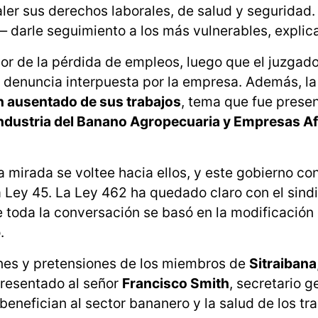
er sus derechos laborales, de salud y seguridad.
darle seguimiento a los más vulnerables, explic
or de la pérdida de empleos, luego que el juzgad
a denuncia interpuesta por la empresa. Además, l
n ausentado de sus trabajos
, tema que fue presen
 Industria del Banano Agropecuaria y Empresas A
a mirada se voltee hacia ellos, y este gobierno c
a Ley 45. La Ley 462 ha quedado claro con el sind
e toda la conversación se basó en la modificación 
.
nes y pretensiones de los miembros de
Sitraibana
presentado al señor
Francisco Smith
, secretario g
benefician al sector bananero y la salud de los tr