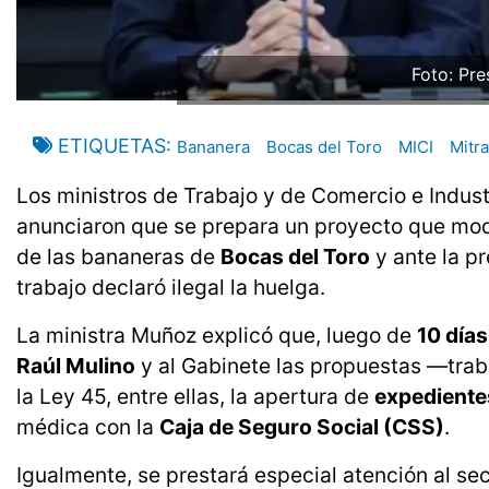
Foto: Pre
ETIQUETAS
Bananera
Bocas del Toro
MICI
Mitr
Los ministros de Trabajo y de Comercio e Indust
anunciaron que se prepara un proyecto que mod
de las bananeras de
Bocas del Toro
y ante la p
trabajo declaró ilegal la huelga.
La ministra Muñoz explicó que, luego de
10 día
Raúl Mulino
y al Gabinete las propuestas —trab
la Ley 45, entre ellas, la apertura de
expedientes
médica con la
Caja de Seguro Social (CSS)
.
Igualmente, se prestará especial atención al se