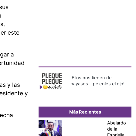
 sus
u
s,
er este
egar a
ortunidad
¡Ellos nos tienen de
as y las
payasos… pélenles el ojo!
residente y
Más Recientes
secha
Abelardo
de la
Espriella