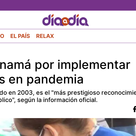
Pasar
al
contenido
principal
RO
EL PAÍS
RELAX
anamá por implementar
as en pandemia
ado en 2003, es el "más prestigioso reconocimi
blico", según la información oficial.