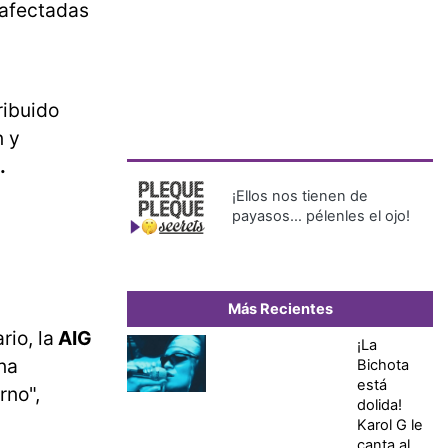
 afectadas
ribuido
n y
.
¡Ellos nos tienen de
payasos… pélenles el ojo!
Más Recientes
io, la
AIG
¡La
na
Bichota
está
rno",
dolida!
Karol G le
canta al