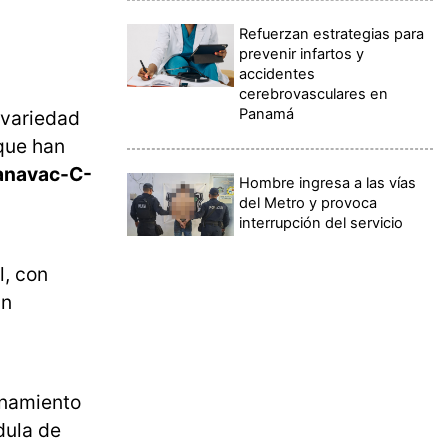
Refuerzan estrategias para
prevenir infartos y
accidentes
cerebrovasculares en
Panamá
 variedad
 que han
anavac-C-
Hombre ingresa a las vías
del Metro y provoca
interrupción del servicio
l, con
un
inamiento
édula de