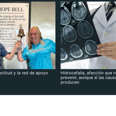
actitud y la red de apoyo
Hidrocefalia, afección que 
prevenir, aunque sí las caus
producen