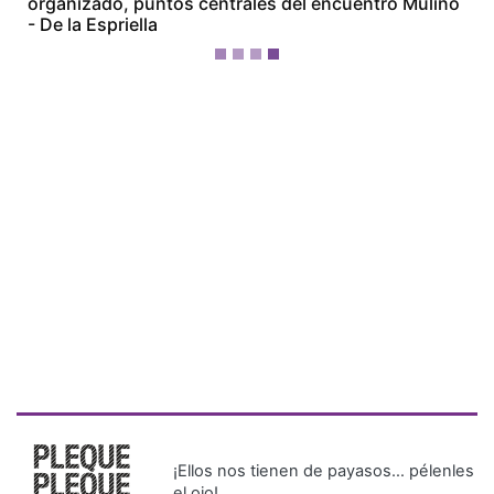
¡Ellos nos tienen de payasos… pélenles
el ojo!