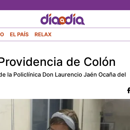
Pasar
al
contenido
principal
RO
EL PAÍS
RELAX
Providencia de Colón
 de la Policlínica Don Laurencio Jaén Ocaña del