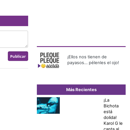
¡Ellos nos tienen de
payasos… pélenles el ojo!
Más Recientes
¡La
Bichota
está
dolida!
Karol G le
canta al