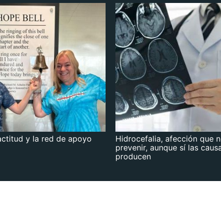
actitud y la red de apoyo
Hidrocefalia, afección que 
prevenir, aunque sí las caus
producen