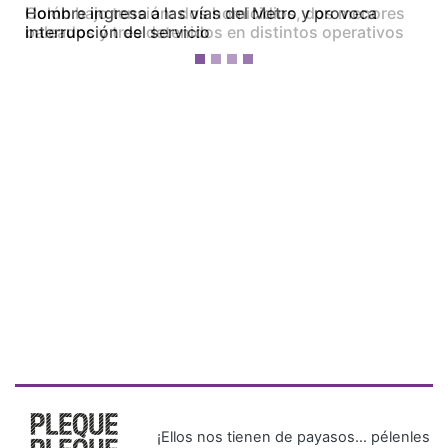
Colón bajo tensión: dos homicidios, dos menores
baleados y tres detenidos en distintos operativos
¡Ellos nos tienen de payasos… pélenles