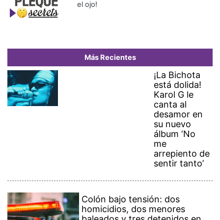
el ojo!
Más Recientes
¡La Bichota
está dolida!
Karol G le
canta al
desamor en
su nuevo
álbum ‘No
me
arrepiento de
sentir tanto’
Colón bajo tensión: dos
homicidios, dos menores
baleados y tres detenidos en