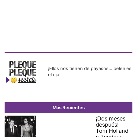
¡Ellos nos tienen de payasos… pélenles
el ojo!
Más Recientes
¡Dos meses
después!
Tom Holland
y Zendaya