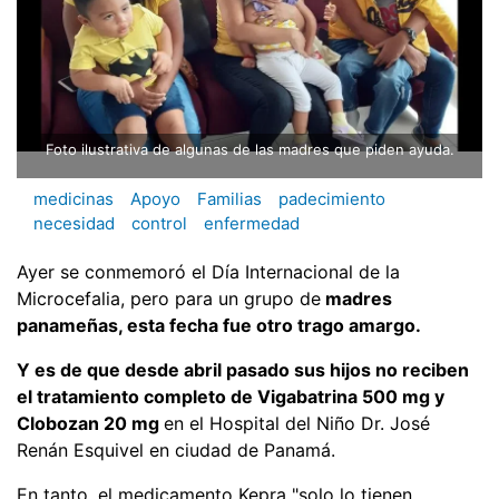
Foto ilustrativa de algunas de las madres que piden ayuda.
medicinas
Apoyo
Familias
padecimiento
necesidad
control
enfermedad
Ayer se conmemoró el Día Internacional de la
Microcefalia, pero para un grupo de
madres
panameñas, esta fecha fue otro trago amargo.
Y es de que desde abril pasado sus hijos no reciben
el tratamiento completo de Vigabatrina 500 mg y
Clobozan 20 mg
en el Hospital del Niño Dr. José
Renán Esquivel en ciudad de Panamá.
En tanto, el medicamento Kepra "solo lo tienen