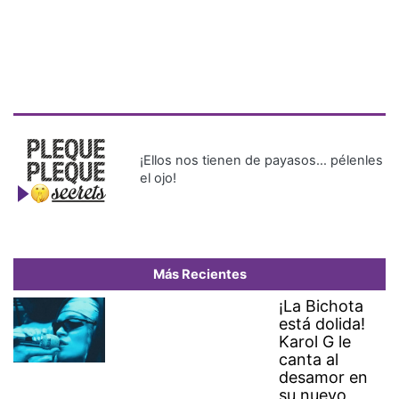
¡Ellos nos tienen de payasos… pélenles
el ojo!
Más Recientes
¡La Bichota
está dolida!
Karol G le
canta al
desamor en
su nuevo