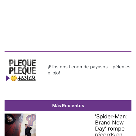
¡Ellos nos tienen de payasos… pélenles
el ojo!
Más Recientes
'Spider-Man:
Brand New
Day' rompe
récords en