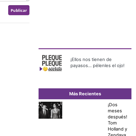
¡Ellos nos tienen de
payasos… pélenles el ojo!
Más Recientes
¡Dos
meses
después!
Tom
Holland y
Zendaya