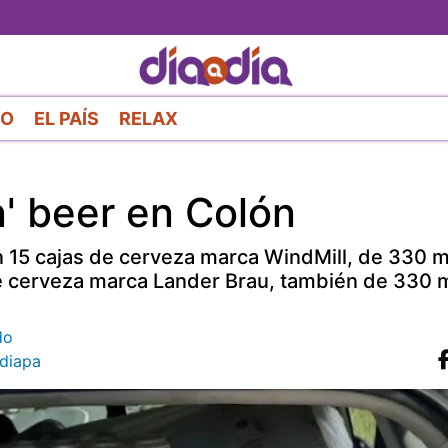
Pasar
al
contenido
principal
RO
EL PAÍS
RELAX
n' beer en Colón
n 15 cajas de cerveza marca WindMill, de 330 mil
e cerveza marca Lander Brau, también de 330 mi
do
diapa