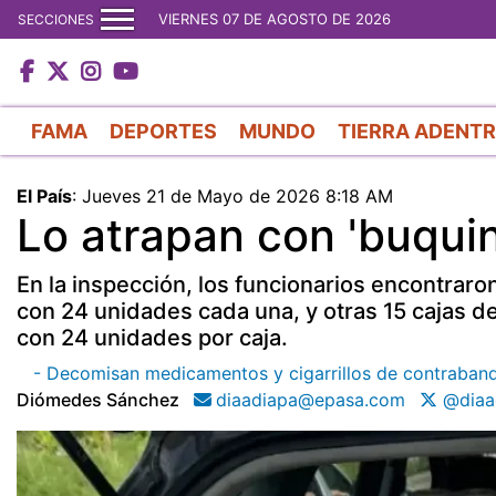
VIERNES 07 DE AGOSTO DE 2026
SECCIONES
FAMA
DEPORTES
MUNDO
TIERRA ADENT
El País
:
Jueves 21 de Mayo de 2026 8:18 AM
Lo atrapan con 'buqui
En la inspección, los funcionarios encontraro
con 24 unidades cada una, y otras 15 cajas d
con 24 unidades por caja.
- Decomisan medicamentos y cigarrillos de contraban
Diómedes Sánchez
diaadiapa@epasa.com
@diaa