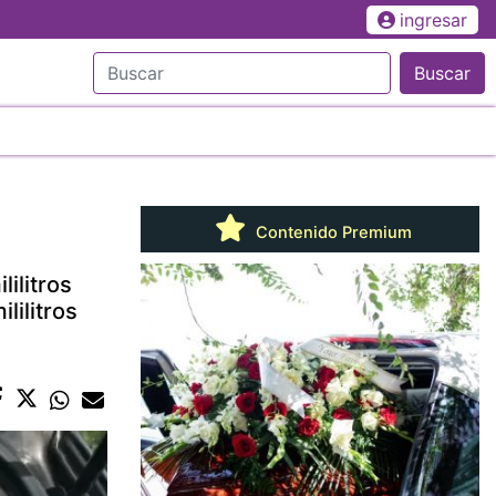
ingresar
Buscar
Contenido Premium
ilitros
lilitros