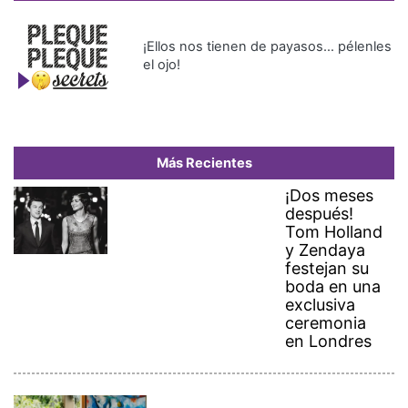
¡Ellos nos tienen de payasos… pélenles
el ojo!
Más Recientes
¡Dos meses
después!
Tom Holland
y Zendaya
festejan su
boda en una
exclusiva
ceremonia
en Londres