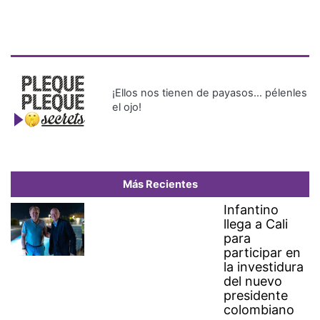
¡Ellos nos tienen de payasos… pélenles
el ojo!
Más Recientes
Infantino
llega a Cali
para
participar en
la investidura
del nuevo
presidente
colombiano