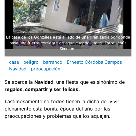
La casa de los González está al lado de una gran zanja por donde
pasa una fuerte corriente de agua cuando llueve. Foto: Jesús
Simmons
casa
peligro
barranco
Ernesto Córdoba Campos
Navidad
preocupación
Se acerca la
Navidad
, una fiesta que es sinónimo de
regalos, compartir y ser felices.
L
astimosamente no todos tienen la dicha de vivir
plenamente esta bonita época del año por las
preocupaciones y problemas que los aquejan.