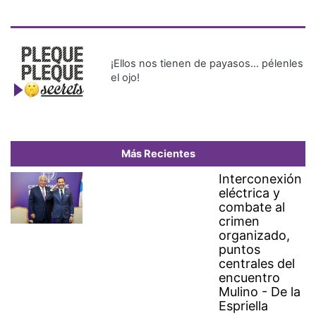
¡Ellos nos tienen de payasos… pélenles
el ojo!
Más Recientes
Interconexión
eléctrica y
combate al
crimen
organizado,
puntos
centrales del
encuentro
Mulino - De la
Espriella