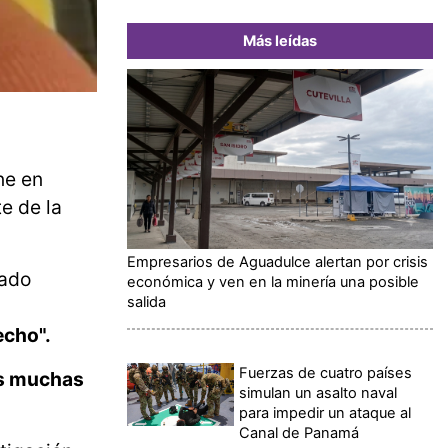
Más leídas
ne en
te de la
Empresarios de Aguadulce alertan por crisis
dado
económica y ven en la minería una posible
salida
echo".
Fuerzas de cuatro países
s muchas
simulan un asalto naval
para impedir un ataque al
Canal de Panamá