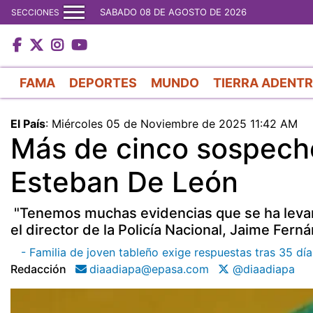
SABADO 08 DE AGOSTO DE 2026
SECCIONES
FAMA
DEPORTES
MUNDO
TIERRA ADENT
El País
:
Miércoles 05 de Noviembre de 2025 11:42 AM
Más de cinco sospecho
Esteban De León
"Tenemos muchas evidencias que se ha levan
el director de la Policía Nacional, Jaime Fern
- Familia de joven tableño exige respuestas tras 35 dí
Redacción
diaadiapa@epasa.com
@diaadiapa