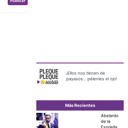
¡Ellos nos tienen de
payasos… pélenles el ojo!
Más Recientes
Abelardo
de la
Espriella