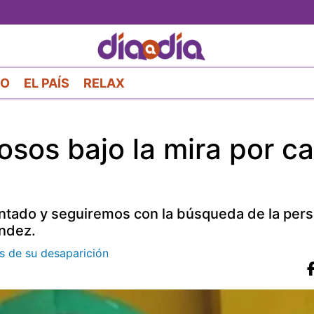
Pasar
al
contenido
principal
RO
EL PAÍS
RELAX
sos bajo la mira por c
tado y seguiremos con la búsqueda de la perso
ández.
as de su desaparición