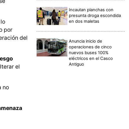
 se
Incautan planchas con
presunta droga escondida
lo
en dos maletas
o por
eración del
Anuncia inicio de
operaciones de cinco
nuevos buses 100%
iesgo
eléctricos en el Casco
Antiguo
lterar el
 no
a amenaza