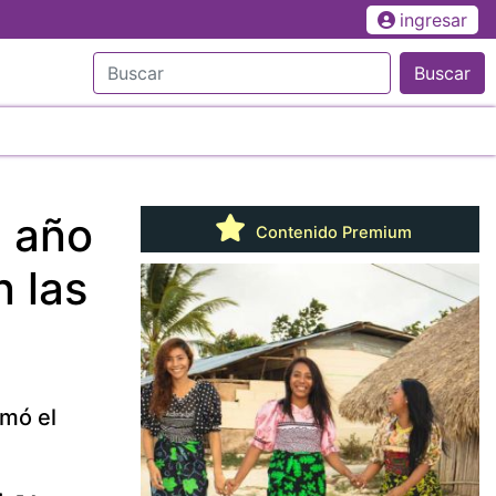
ingresar
Buscar
l año
Contenido Premium
n las
rmó el