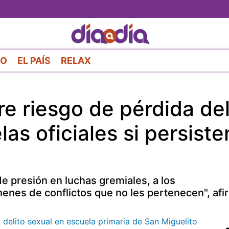
Pasar
al
contenido
principal
RO
EL PAÍS
RELAX
 riesgo de pérdida de
s oficiales si persiste
e presión en luchas gremiales, a los
enes de conflictos que no les pertenecen", afi
delito sexual en escuela primaria de San Miguelito