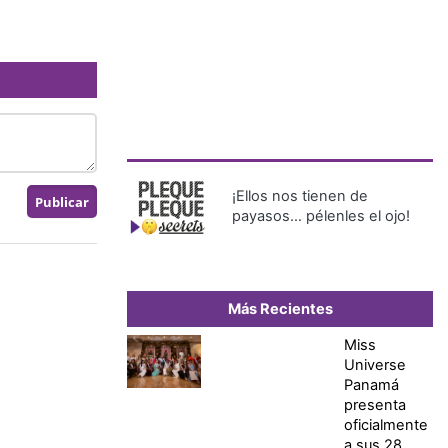
¡Ellos nos tienen de
payasos… pélenles el ojo!
Más Recientes
Miss
Universe
Panamá
presenta
oficialmente
a sus 28