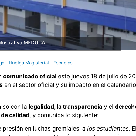
ilustrativa MEDUCA.
ga
Huelga Magisterial
Escuelas
n
comunicado oficial
este jueves 18 de julio de 20
s
en el sector oficial y su impacto en el calendario
iso con la
legalidad, la transparencia
y el
derech
 de calidad
, y comunica lo siguiente:
e presión en luchas gremiales,
a los estudiantes.
E