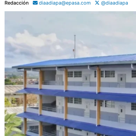
Redacción
diaadiapa@epasa.com
@diaadiapa