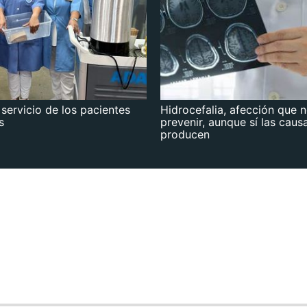
 servicio de los pacientes
Hidrocefalia, afección que 
s
prevenir, aunque sí las caus
producen