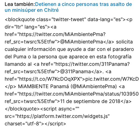
Lea también:
Detienen a cinco personas tras asalto de
un minisúper en Chitré
<blockquote class="twitter-tweet" data-lang="es"><p
dir="ltr" lang="es"><a
href="https://twitter.com/MiAmbientePma?
ref_src=twsrc%5Etfw">@MiAmbientePma</a> solicita
cualquier información que ayude a dar con el paradero
del Puma o la persona que aparece en esta fotografía
llamando al <a href="https://twitter.com/311Panama?
ref_src=twsrc%5Etfw">@311Panama</a>. <a
href="https://t.co/W7KcDOqXPX">pic.twitter.com/W7K
</p> MiAMBIENTE Panamá (@MiAmbientePma) <a
href="https://twitter.com/MiAmbientePma/status/1039
ref_src=twsrc%5Etfw">11 de septiembre de 2018</a>
</blockquote><script async=""
src="https://platform.twitter.com/widgets.js"
charset="utf-8"></script>