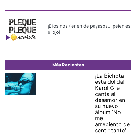
¡Ellos nos tienen de payasos… pélenles
el ojo!
Más Recientes
¡La Bichota
está dolida!
Karol G le
canta al
desamor en
su nuevo
álbum ‘No
me
arrepiento de
sentir tanto’