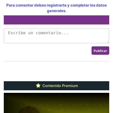
Para comentar debes registrarte y completar los datos
generales.
Contenido Premium