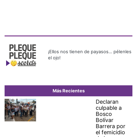
¡Ellos nos tienen de payasos… pélenles
el ojo!
Más Recientes
Declaran
culpable a
Bosco
Bolívar
Barrera por
el femicidio