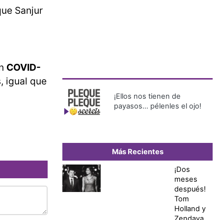
ue Sanjur
on
COVID-
, igual que
¡Ellos nos tienen de
payasos… pélenles el ojo!
Más Recientes
¡Dos
meses
después!
Tom
Holland y
Zendaya