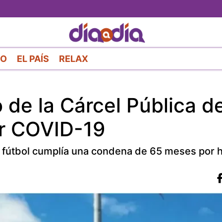
Pasar
al
contenido
principal
RO
EL PAÍS
RELAX
 de la Cárcel Pública d
or COVID-19
e fútbol cumplía una condena de 65 meses por 