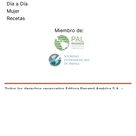
Día a Día
Mujer
Recetas
Miembro de:
Todos los derechos reservados Editora Panamá América S.A. -
Ciudad de Panamá - Panamá 2026.
Prohibida su reproducción total o parcial, sin autorización escrita
de su titular
×
Utilizamos cookies propias y de terceros para mejorar
nuestros servicios y mostrarles publicidad relacionada
con sus preferencias mediante el análisis de sus hábitos
de navegación. si continúa navegando, consideramos
que acepta su uso.
Puede cambiar la configuración u
obtener más información aquí