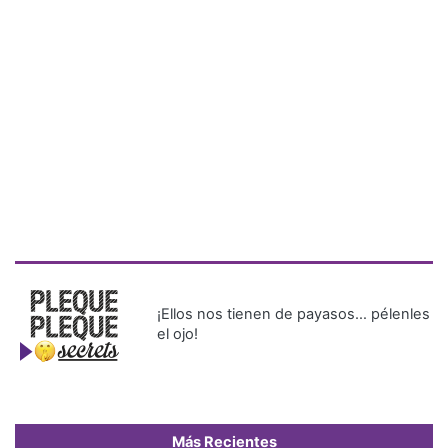
¡Ellos nos tienen de payasos… pélenles
el ojo!
Más Recientes