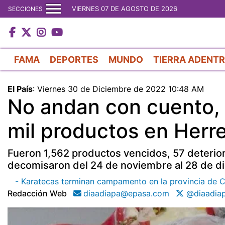
VIERNES 07 DE AGOSTO DE 2026
SECCIONES
FAMA
DEPORTES
MUNDO
TIERRA ADENT
El País
:
Viernes 30 de Diciembre de 2022 10:48 AM
No andan con cuento,
mil productos en Herr
Fueron 1,562 productos vencidos, 57 deterior
decomisaron del 24 de noviembre al 28 de di
- Karatecas terminan campamento en la provincia de Ch
Redacción Web
diaadiapa@epasa.com
@diaadia