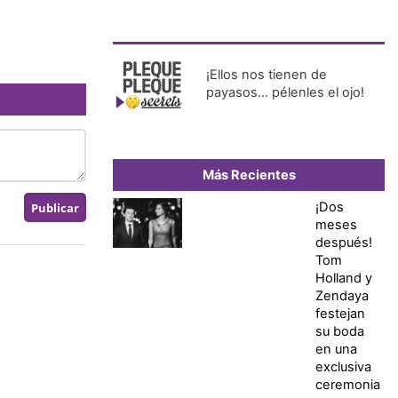
¡Ellos nos tienen de
payasos… pélenles el ojo!
Más Recientes
¡Dos
meses
después!
Tom
Holland y
Zendaya
festejan
su boda
en una
exclusiva
ceremonia