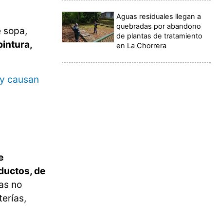
Aguas residuales llegan a
quebradas por abandono
e sopa,
de plantas de tratamiento
pintura,
en La Chorrera
ny causan
e
oductos, de
as no
erías,