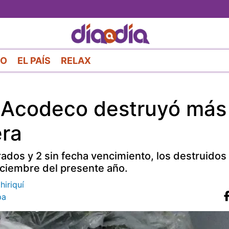
Pasar
al
contenido
principal
RO
EL PAÍS
RELAX
 Acodeco destruyó más
era
ados y 2 sin fecha vencimiento, los destruidos
ciembre del presente año.
iriquí
pa