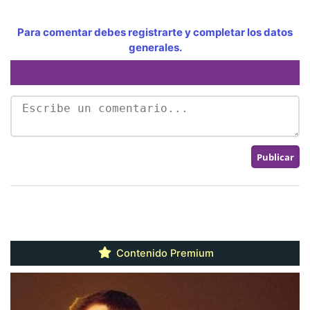
Para comentar debes registrarte y completar los datos
generales.
Contenido Premium