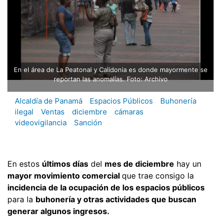
En el área de La Peatonal y Calidonia es donde mayormente se
reportan las anomalías. Foto: Archivo
Alcaldía de Panamá
Espacios Públicos
Buhonería
ilegal
Ventas
diciembre
cámaras
videovigilancia
Sanción
En estos
últimos días
del
mes de diciembre
hay un
mayor movimiento comercial
que trae consigo la
incidencia de la ocupación de los espacios públicos
para la
buhonería y otras actividades que buscan
generar algunos ingresos.