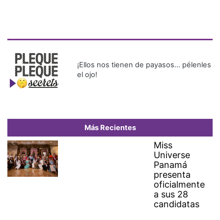
¡Ellos nos tienen de payasos… pélenles
el ojo!
Más Recientes
Miss
Universe
Panamá
presenta
oficialmente
a sus 28
candidatas