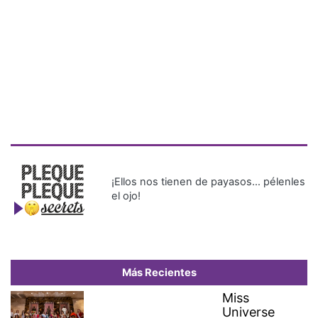
¡Ellos nos tienen de payasos… pélenles
el ojo!
Más Recientes
Miss
Universe