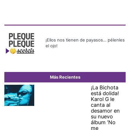
¡Ellos nos tienen de payasos… pélenles
el ojo!
Más Recientes
¡La Bichota
está dolida!
Karol G le
canta al
desamor en
su nuevo
álbum ‘No
me