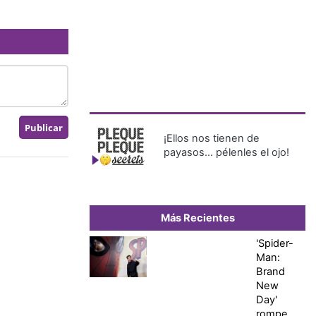
¡Ellos nos tienen de
payasos… pélenles el ojo!
Más Recientes
'Spider-
Man:
Brand
New
Day'
rompe