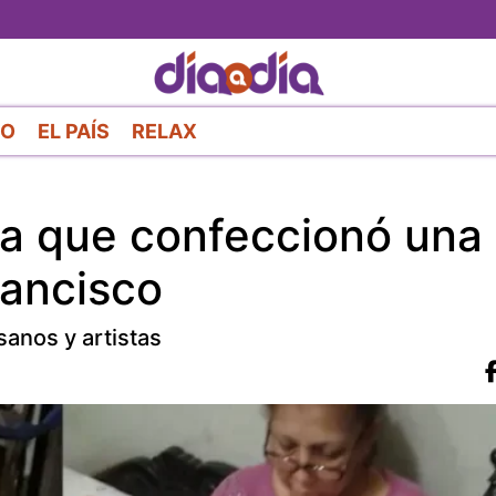
Pasar
al
contenido
principal
RO
EL PAÍS
RELAX
na que confeccionó una
rancisco
sanos y artistas