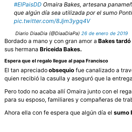
#ElPaisDD
Omaira Bakes, artesana panameña
que algún día sea utilizada por el sumo Pontí
pic.twitter.com/8Jjm3ygq4V
 Diario DiaaDia (@DiaaDiaPa)
26 de enero de 2019
Bordado a mano y con gran amor a
Bakes tardó 
sus hermana
Briceida Bakes.
Espera que el regalo llegue al papa Francisco
El tan apreciado
obsequio
fue canalizado a trav
quien recibió la casulla y aseguró que la entrega
Pero todo no acaba allí Omaira junto con el rega
para su esposo, familiares y compañeras de tra
Ahora ella con fe espera que algún día el
sumo P