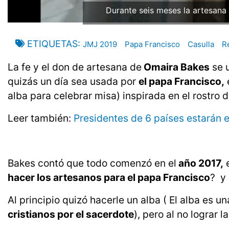
Durante seis meses la artesana 
ETIQUETAS
JMJ 2019
Papa Francisco
Casulla
R
La fe y el don de artesana de
Omaira Bakes
se u
quizás un día sea usada por
el papa Francisco,
alba para celebrar misa) inspirada en el rostro d
Leer también:
Presidentes de 6 países estarán 
Bakes contó que todo comenzó en el
año 2017,
e
hacer los artesanos para el papa Francisco
? y 
Al principio quizó hacerle un alba ( El alba es u
cristianos por el sacerdote
), pero al no lograr