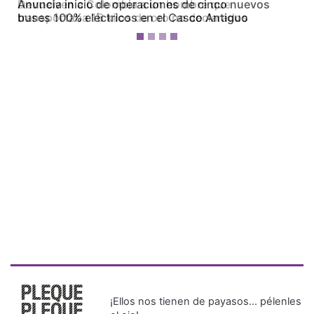
Devuelven a Colombia a un hombre que
transportaba 16 kilos de oro no declarados
¡Ellos nos tienen de payasos… pélenles