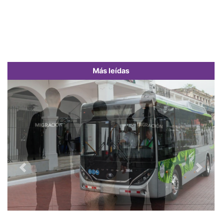
Más leídas
Previous
Next