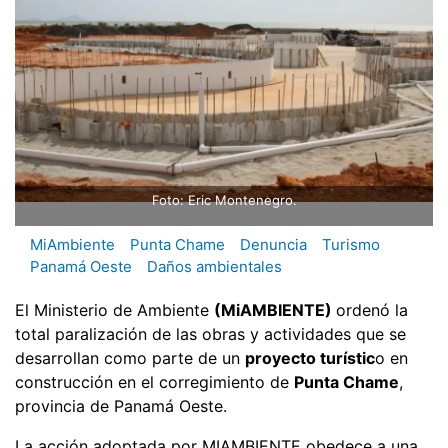
Foto: Eric Montenegro.
MiAmbiente
Punta Chame
Denuncia
Turismo
Panamá Oeste
Daños ambientales
El Ministerio de Ambiente
(MiAMBIENTE)
ordenó la
total paralización de las obras y actividades que se
desarrollan como parte de un
proyecto turístic
o en
construcción en el corregimiento de
Punta Chame
,
provincia de Panamá Oeste.
La acción adoptada por MIAMBIENTE obedece a una