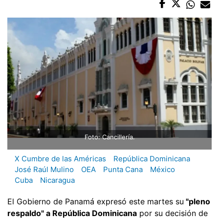
Foto: Cancillería.
X Cumbre de las Américas
República Dominicana
José Raúl Mulino
OEA
Punta Cana
México
Cuba
Nicaragua
El Gobierno de Panamá expresó este martes su
"pleno
respaldo" a República Dominicana
por su decisión de