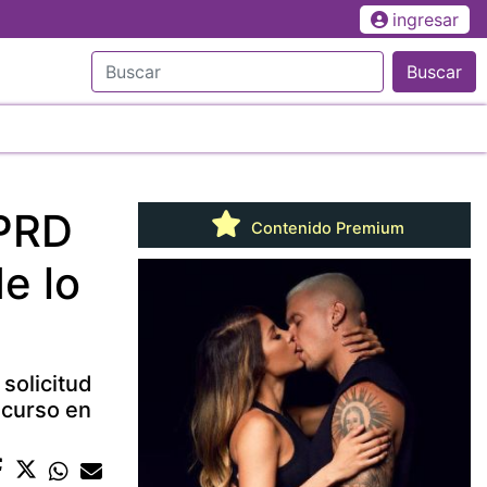
ingresar
Buscar
 PRD
Contenido Premium
e lo
 solicitud
ncurso en