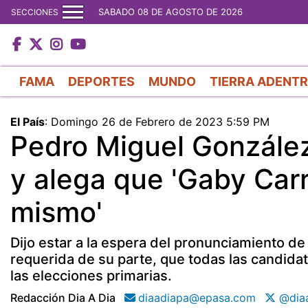
SABADO 08 DE AGOSTO DE 2026
SECCIONES
FAMA
DEPORTES
MUNDO
TIERRA ADENT
El País
:
Domingo 26 de Febrero de 2023 5:59 PM
Pedro Miguel González
y alega que 'Gaby Carr
mismo'
Dijo estar a la espera del pronunciamiento de 
requerida de su parte, que todas las candida
las elecciones primarias.
Redacción Dia A Dia
diaadiapa@epasa.com
@diaa