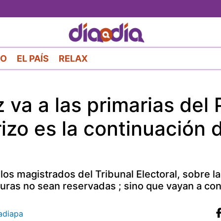
Pasar
al
contenido
principal
RO
EL PAÍS
RELAX
 va a las primarias del
izo es la continuación d
los magistrados del Tribunal Electoral, sobre la
turas no sean reservadas ; sino que vayan a co
diapa