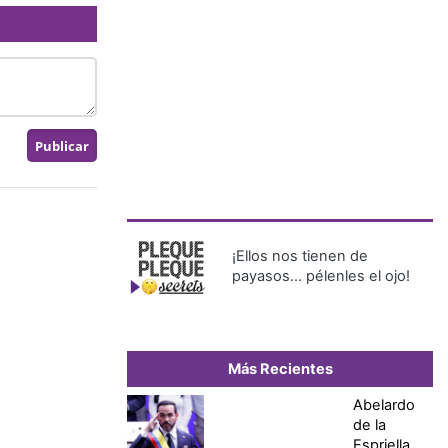
¡Ellos nos tienen de
payasos… pélenles el ojo!
Más Recientes
Abelardo
de la
Espriella