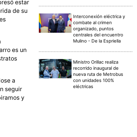
presó estar
erida de su
Interconexión eléctrica y
nes
combate al crimen
organizado, puntos
centrales del encuentro
a
Mulino - De la Espriella
arro es un
stratos
Ministro Orillac realiza
recorrido inaugural de
nueva ruta de Metrobus
dose a
con unidades 100%
eléctricas
n seguir
spiramos y