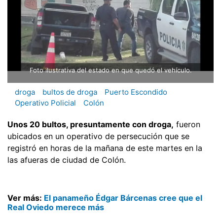
Foto ilustrativa del estado en que quedó el vehículo.
droga
bultos de droga
Puerto Escondido
Operativo Policial
Colón
Unos 20 bultos, presuntamente con droga,
fueron
ubicados en un operativo de persecución que se
registró en horas de la mañana de este martes en la
las afueras de ciudad de Colón.
Ver más:
El panameño Édgar Bárcenas cree que el
Real Oviedo merece más