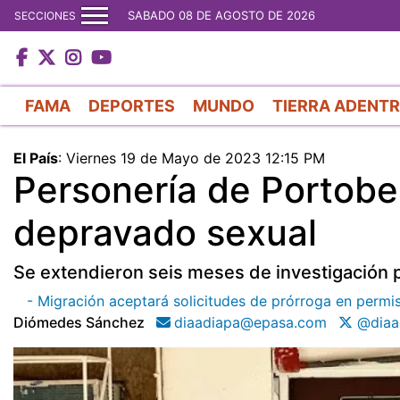
SABADO 08 DE AGOSTO DE 2026
SECCIONES
FAMA
DEPORTES
MUNDO
TIERRA ADENT
El País
:
Viernes 19 de Mayo de 2023 12:15 PM
Personería de Portobe
depravado sexual
Se extendieron seis meses de investigación p
- Migración aceptará solicitudes de prórroga en permi
Diómedes Sánchez
diaadiapa@epasa.com
@diaa