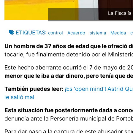
La Fiscalía
ETIQUETAS
control
Acuerdo
sistema
Medida
c
Un hombre de 37 años de edad que le ofreció d
tocarle, fue finalmente detenido por el Minister
Este hecho aberrante ocurrió el 7 de mayo de 202
menor que le iba a dar dinero, pero tenía que d
También puedes leer:
¡Es 'open mind'! Astrid Q
le salió mal
Esta situación fue posteriormente dada a conoc
denuncia ante la Personería municipal de Portob
Para dar paso a la captura de este abusador se