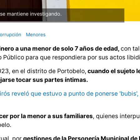
 se mantiene investigando.
orrupción
Menores
inero a una menor de solo 7 años de edad,
con ta
io Público para que respondiera por sus actos libid
3, en el distrito de Portobelo,
cuando el sujeto le 
ejarse tocar sus partes íntimas.
uirós reveló que estuvo a punto de ponerse 'bubis',
er por la menor a sus familiares
, quienes interpu
elo.
xual, por
gestiones de la Personería Municipal de