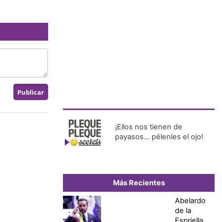
¡Ellos nos tienen de
payasos… pélenles el ojo!
Más Recientes
Abelardo
de la
Espriella