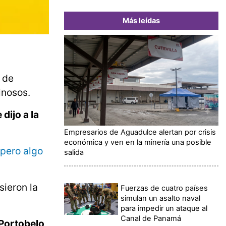
Más leídas
l de
inosos.
dijo a la
Empresarios de Aguadulce alertan por crisis
económica y ven en la minería una posible
 pero algo
salida
sieron la
Fuerzas de cuatro países
simulan un asalto naval
para impedir un ataque al
Canal de Panamá
 Portobelo