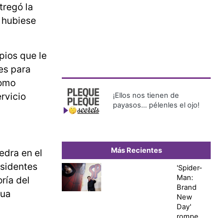
tregó la
 hubiese
pios que le
es para
como
rvicio
¡Ellos nos tienen de
payasos… pélenles el ojo!
Más Recientes
edra en el
esidentes
'Spider-
Man:
ría del
Brand
gua
New
Day'
rompe