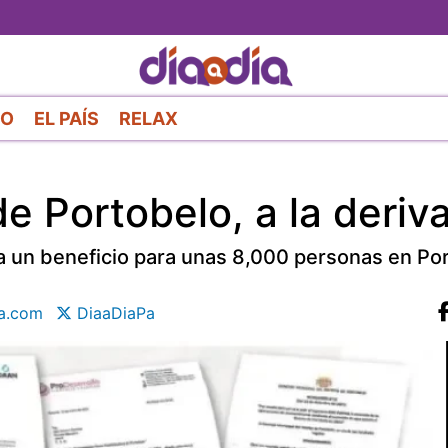
Pasar
al
contenido
principal
RO
EL PAÍS
RELAX
de Portobelo, a la deriv
a un beneficio para unas 8,000 personas en Po
a.com
DiaaDiaPa