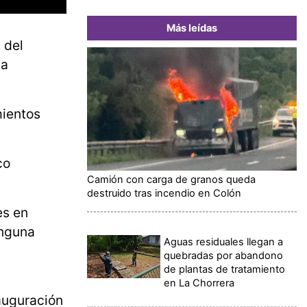
Más leídas
 del
la
mientos
co
Camión con carga de granos queda
destruido tras incendio en Colón
es en
inguna
Aguas residuales llegan a
quebradas por abandono
de plantas de tratamiento
en La Chorrera
auguración