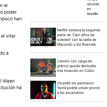
récords
n al
en
no poder
taquilla
ampoco han
Netflix estrena la segunda
parte de ‘Cien años de
l vital
soledad’ con la caída de
Macondo y los Buendía
do a
Camión con carga de
granos queda destruido
tras incendio en Colón
l Idaan
¡Ya pidió los permisos!
titución ha
Yemil podría volver pronto
a los escenarios