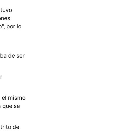
stuvo
ones
", por lo
aba de ser
r
e el mismo
a que se
trito de