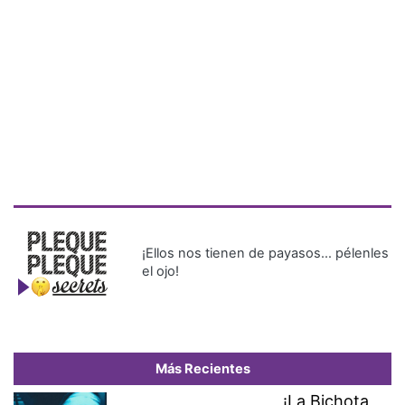
¡Ellos nos tienen de payasos… pélenles
el ojo!
Más Recientes
¡La Bichota