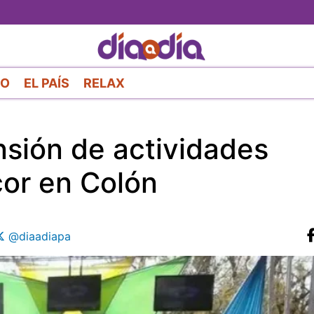
Pasar
al
contenido
principal
RO
EL PAÍS
RELAX
nsión de actividades
cor en Colón
@diaadiapa