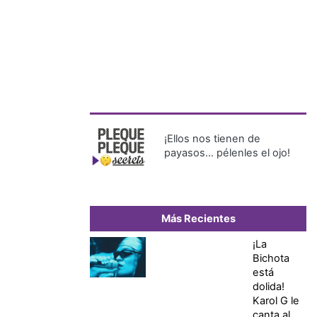
¡Ellos nos tienen de
payasos… pélenles el ojo!
Más Recientes
¡La
Bichota
está
dolida!
Karol G le
canta al