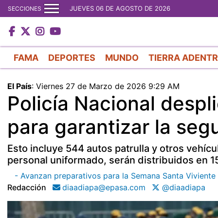
JUEVES 06 DE AGOSTO DE 2026
SECCIONES
FAMA
DEPORTES
MUNDO
TIERRA ADENT
El País
:
Viernes 27 de Marzo de 2026 9:29 AM
Policía Nacional desp
para garantizar la se
Esto incluye 544 autos patrulla y otros vehícu
personal uniformado, serán distribuidos en 15
- Avanzan preparativos para la Semana Santa Viviente
Redacción
diaadiapa@epasa.com
@diaadiapa