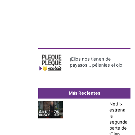
¡Ellos nos tienen de
payasos… pélenles el ojo!
Más Recientes
Netflix
estrena
la
segunda
parte de
‘Cien