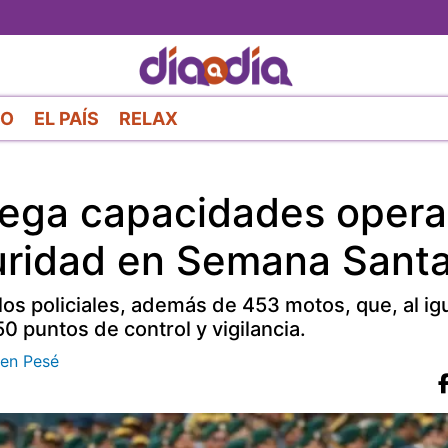
Pasar
al
contenido
principal
RO
EL PAÍS
RELAX
liega capacidades opera
guridad en Semana Sant
los policiales, además de 453 motos, que, al igu
0 puntos de control y vigilancia.
 en Pesé