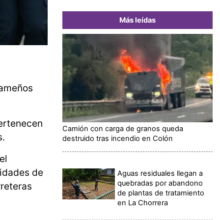
Más leídas
anameños
pertenecen
Camión con carga de granos queda
s.
destruido tras incendio en Colón
el
nidades de
Aguas residuales llegan a
quebradas por abandono
reteras
de plantas de tratamiento
en La Chorrera