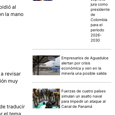
jura como
idió al
presidente
 en la mano
de
Colombia
para el
periodo
2026-
2030
Empresarios de Aguadulce
alertan por crisis
económica y ven en la
 a revisar
minería una posible salida
ción muy
Fuerzas de cuatro países
simulan un asalto naval
para impedir un ataque al
 de traducir
Canal de Panamá
r el tema,