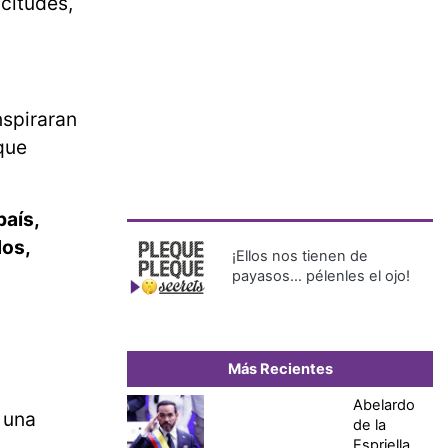
citudes,
.
nspiraran
 que
país,
dos,
¡Ellos nos tienen de
payasos… pélenles el ojo!
Más Recientes
Abelardo
n una
de la
Espriella