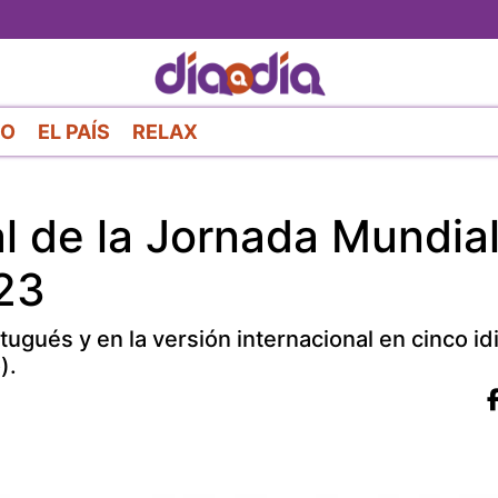
Pasar
al
contenido
principal
RO
EL PAÍS
RELAX
l de la Jornada Mundia
23
tugués y en la versión internacional en cinco i
).