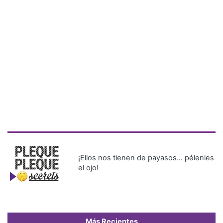
¡Ellos nos tienen de payasos… pélenles
el ojo!
Más Recientes