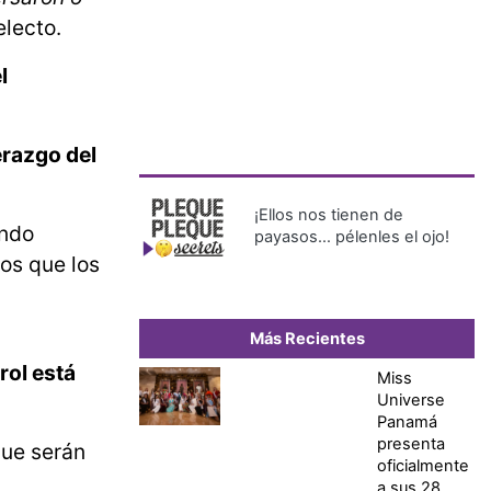
lecto.
l
erazgo del
¡Ellos nos tienen de
endo
payasos… pélenles el ojo!
os que los
Más Recientes
rol está
Miss
Universe
Panamá
presenta
ue serán
oficialmente
a sus 28