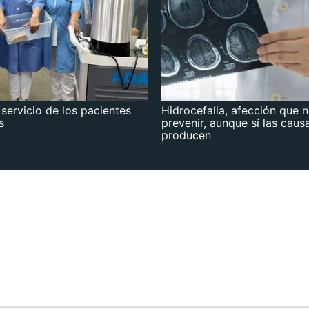
 servicio de los pacientes
Hidrocefalia, afección que 
s
prevenir, aunque sí las caus
producen