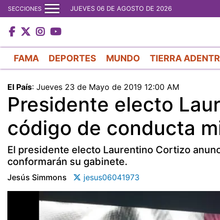
JUEVES 06 DE AGOSTO DE 2026
SECCIONES
FAMA
DEPORTES
MUNDO
TIERRA ADENT
El País
:
Jueves 23 de Mayo de 2019 12:00 AM
Presidente electo Laur
código de conducta mi
El presidente electo Laurentino Cortizo anun
conformarán su gabinete.
Jesús Simmons
jesus06041973