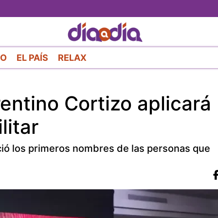
Pasar
al
contenido
principal
RO
EL PAÍS
RELAX
entino Cortizo aplicará
litar
ció los primeros nombres de las personas que