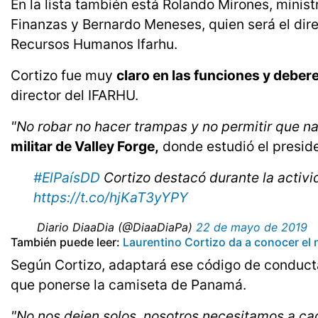
En la lista también está Rolando Mirones, minis
Finanzas y Bernardo Meneses, quien será el dir
Recursos Humanos Ifarhu.
Cortizo fue muy
claro en las funciones y deber
director del IFARHU.
"No robar no hacer trampas y no permitir que na
militar de Valley Forge,
donde estudió el preside
#ElPaísDD
Cortizo destacó durante la activi
https://t.co/hjKaT3yYPY
 Diario DiaaDia (@DiaaDiaPa)
22 de mayo de 2019
También puede leer:
Laurentino Cortizo da a conocer el
Según Cortizo, adaptará ese código de conducta
que ponerse la camiseta de Panamá.
"No nos dejen solos, nosotros necesitamos a c