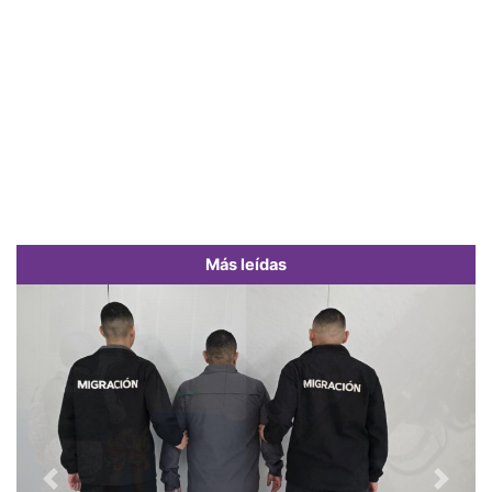
Más leídas
Previous
Next