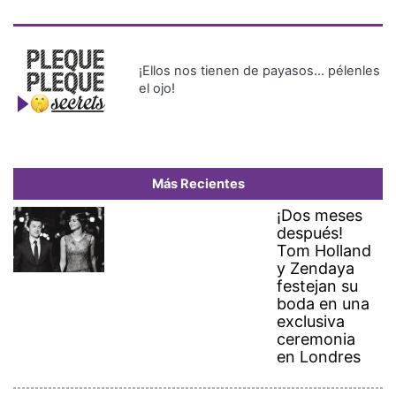
¡Ellos nos tienen de payasos… pélenles
el ojo!
Más Recientes
¡Dos meses
después!
Tom Holland
y Zendaya
festejan su
boda en una
exclusiva
ceremonia
en Londres