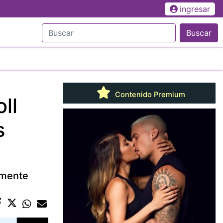
ingresar
Buscar
Contenido Premium
ll
s
amente