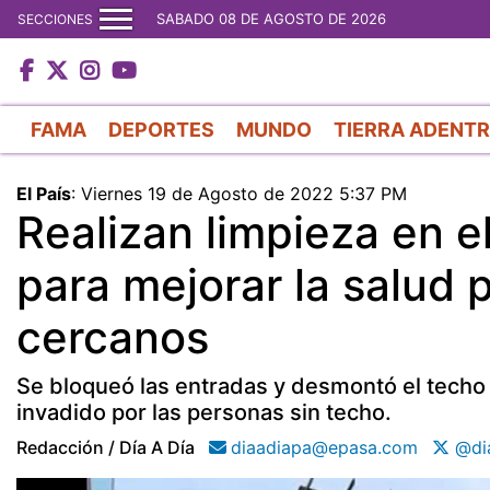
SABADO 08 DE AGOSTO DE 2026
SECCIONES
FAMA
DEPORTES
MUNDO
TIERRA ADENT
El País
:
Viernes 19 de Agosto de 2022 5:37 PM
Realizan limpieza en e
para mejorar la salud 
cercanos
Se bloqueó las entradas y desmontó el techo 
invadido por las personas sin techo.
Redacción / Día A Día
diaadiapa@epasa.com
@di