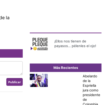
de la
¡Ellos nos tienen de
payasos… pélenles el ojo!
Más Recientes
Abelardo
de la
Espriella
jura como
presidente
de
Colombia