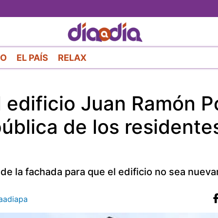
Pasar
al
contenido
principal
RO
EL PAÍS
RELAX
l edificio Juan Ramón Po
pública de los residente
de la fachada para que el edificio no sea nuev
aadiapa