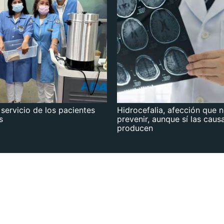
 servicio de los pacientes
Hidrocefalia, afección que 
s
prevenir, aunque sí las caus
producen