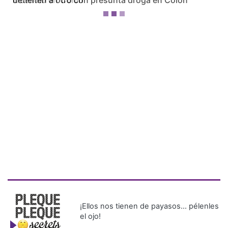
incendio en Colón
¡Ellos nos tienen de payasos… pélenles
el ojo!